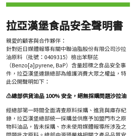
JOIN US
拉亞漢堡食品安全聲明書
加盟專線：0800-268-998
親愛的顧客與合作夥伴：
針對近日媒體報導有關中聯油脂股份有限公司沙拉
油原料（批號：0409315）檢出苯駢芘
（Benzo[a]pyrene, BaP）含量超標之食品安全事
件，拉亞漢堡連鎖總部為維護消費大眾之權益，特
此公開聲明如下：
⚠️總部供貨油品 100% 安全，絕無採購問題沙拉油
經總部第一時間全面清查原料採購、進貨與庫存紀
錄，拉亞漢堡總部統一採購並供應予加盟門市之原
物料油品，皆未採購、亦未使用媒體報導所涉及之
問題批次原料。總部由源頭嚴格把關之產品品質安