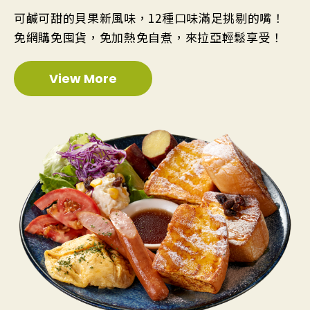
可鹹可甜的貝果新風味，12種口味滿足挑剔的嘴！
免網購免囤貨，免加熱免自煮，來拉亞輕鬆享受！
View More