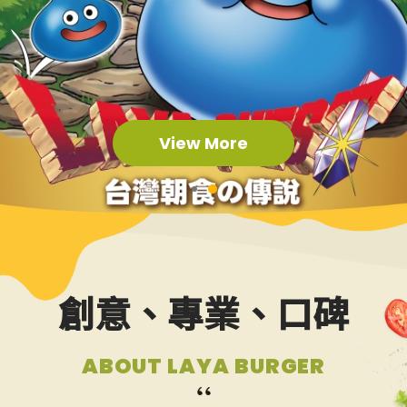
最新消息
NEWS
食品保證
CERTIFICATE
View More
加盟夥伴專區
FRANCHISE
索取加盟計畫
創意、專業、口碑
CONTACT US
ABOUT LAYA BURGER
加入拉亞