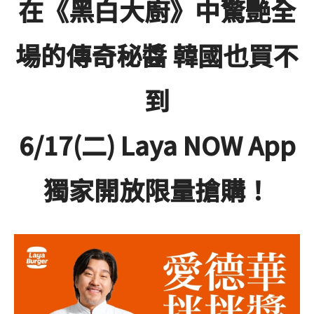
在《黑白大廚》中驚艷全
最新消息
NEWS
場的傳奇秘醬 韓國也買不
食品保證
到
CERTIFICATE
6/17(二) Laya NOW App
加盟夥伴專區
FRANCHISE
獨家開放限量搶購！
索取加盟計畫
CONTACT US
加入拉亞