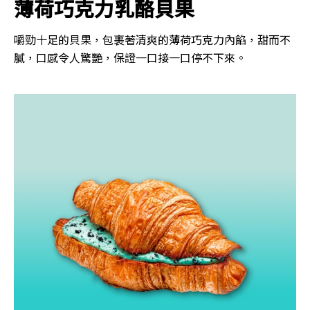
薄荷巧克力乳酪貝果
嚼勁十足的貝果，包裹著清爽的薄荷巧克力內餡，甜而不
膩，口感令人驚艷，保證一口接一口停不下來。