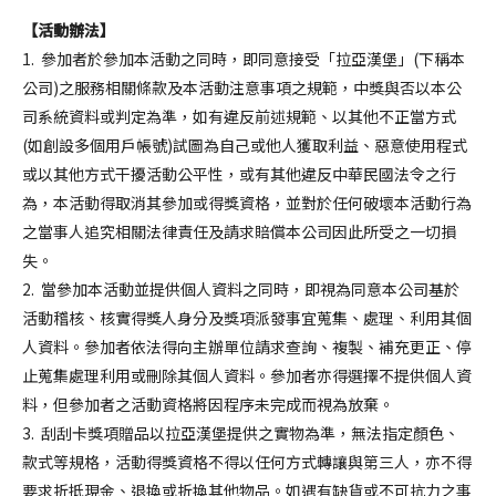
【活動辦法】
1. 參加者於參加本活動之同時，即同意接受「拉亞漢堡」(下稱本
公司)之服務相關條款及本活動注意事項之規範，中獎與否以本公
司系統資料或判定為準，如有違反前述規範、以其他不正當方式
(如創設多個用戶帳號)試圖為自己或他人獲取利益、惡意使用程式
或以其他方式干擾活動公平性，或有其他違反中華民國法令之行
為，本活動得取消其參加或得獎資格，並對於任何破壞本活動行為
之當事人追究相關法律責任及請求賠償本公司因此所受之一切損
失。
2. 當參加本活動並提供個人資料之同時，即視為同意本公司基於
活動稽核、核實得獎人身分及獎項派發事宜蒐集、處理、利用其個
人資料。參加者依法得向主辦單位請求查詢、複製、補充更正、停
止蒐集處理利用或刪除其個人資料。參加者亦得選擇不提供個人資
料，但參加者之活動資格將因程序未完成而視為放棄。
3. 刮刮卡獎項贈品以拉亞漢堡提供之實物為準，無法指定顏色、
款式等規格，活動得獎資格不得以任何方式轉讓與第三人，亦不得
要求折抵現金、退換或折換其他物品。如遇有缺貨或不可抗力之事