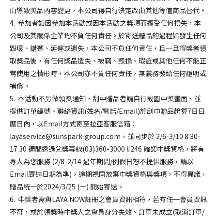
由導致獎品內容變更，本公司得自行決定改由其他等值商品替代。
4. 參加者如因參加本活動或因本活動之獎項而遭受任何損失，本
公司及其關係企業均不負任何責任。於寄送贈品的過程如發生任何
毀壞、錯遞、延遲或遺失，本公司不負任何責任，且一旦得獎者領
取獎品後，有任何獎品遺失、被竊、毀損、瑕疵或其他任何不能正
常使用之情形時，本公司亦不負任何責任，無義務發給任何證明或
補償。
5. 本活動不另做領獎通知，刮中贈品者請自行截圖中獎畫面、並
提供訂單編號、聯絡資訊(姓名/電話/Email)於刮中贈品起算7日日
曆日內，以Email方式寄至拉亞客服信箱：
layaservice@sunspark-group.com，並同步於 2/6-3/10 8:30-
17:30 週間透過兌獎專線(03)360-3000 #246 確認中獎資格，將有
專人為您服務 (2/8-2/14 過年期間/例假日恕不提供服務，請以
Email寄送日期為準)，逾期視同放棄中獎資格與獎項，不得異議，
贈品統一於2024/3/25 (一) 開始寄送。
6. 中獎者需與LAYA NOW註冊之會員資訊相符，若有任一會員資訊
不符，或於領獎時中獎人之會員身分失效、訂單未成立(取消訂單/