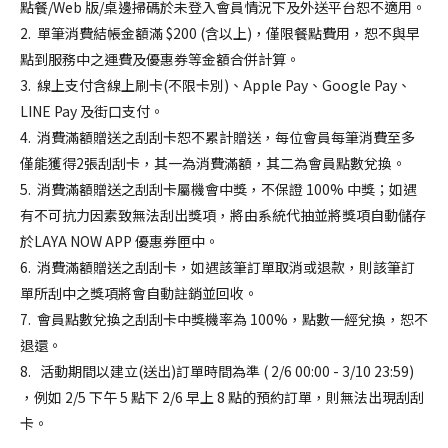
JOIN US
點餐/Web 版/桌邊掃碼於未登入會員情況下及外送平台恕不適用。
2. 單筆消費結帳金額滿 $200 (含以上)，僅限餐點費用，恕不與早
點到服務中之運費及優惠券等金額合併計算。
3. 線上支付含線上刷卡(不限卡別)、Apple Pay、Google Pay、
LINE Pay 及街口支付。
加盟專線：0800-268-998
4. 消費滿額贈送之刮刮卡恕不累計贈送，每位會員每筆消費至多
僅能獲得2張刮刮卡，其一為消費滿額，其二為會員點數兌換。
5. 消費滿額贈送之刮刮卡屬機會中獎，不保證 100% 中獎；如遇
有不可抗力因素致無法刮出獎項，將由系統代抽並將獎項自動儲存
於LAYA NOW APP 優惠券匣中。
6. 消費滿額贈送之刮刮卡，如遇該筆訂單取消或退款，則該筆訂
單所刮中之獎項將會自動註銷並回收。
7. 會員點數兌換之刮刮卡中獎機率為 100%，點數一經兌換，恕不
退還。
8. 活動期間以建立(送出)訂單時間為準 ( 2/6 00:00 - 3/10 23:59)
，例如 2/5 下午 5 點下 2/6 早上 8 點的預約訂單，則無法出現刮刮
卡。