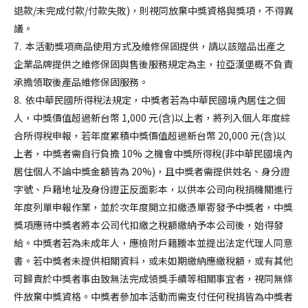
退款/未完成付款/付款失敗)，則視同放棄中獎資格與獎項，不得異
議。
7. 本活動獎項商品使用方式及維修保固提供，請以該贈品出產之
企業品牌提供之維修保固與售後服務規定為主，拉亞漢堡概不負責
承擔領取後產品維修保固服務。
8. 依中華民國所得稅法規定，中獎者若為中華民國境內居住之個
人，中獎價值超過新台幣 1,000 元(含)以上者，將列入個人年度綜
合所得稅申報，若年度累積中獎價值超過新台幣 20,000 元(含)以
上者，中獎者需自行負擔 10% 之機會中獎所得稅(非中華民國境內
居住個人不論中獎金額皆為 20%)，且中獎者需提供姓名、身分證
字號、戶籍地址及身份證正反面影本，以供本公司向稅捐機關進行
年度列單申報作業，並於次年度開立扣繳憑單寄發予中獎者，中獎
獎項應待中獎者將本公司代扣繳之稅額繳納予本公司後，始得發
給。中獎者若為未成年人，應檢附戶籍謄本並提出法定代理人同意
書。若中獎者未提供相關資料，或未如期繳納應繳稅額，或有其他
可歸責於中獎者事由致無法完成領獎手續等相關事宜者，視同無條
件放棄中獎資格。中獎者參加本活動而需支付任何稅捐皆為中獎者