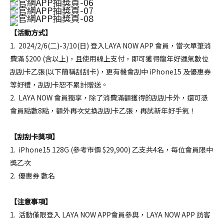
最新消息
NEWS
【活動方式】
1. 2024/2/6(二)-3/10(日) 登入LAYA NOW APP 會員，當次單筆消
食品保證
費滿 $200 (含以上)，且使用線上支付，即可獲得龍年好運氣數位
刮刮卡乙張(以下簡稱刮刮卡)，更有機會刮中 iPhone15 及優惠券
CERTIFICATE
等好禮，刮刮卡恕不累計贈送。
2. LAYA NOW 會員獨享，除了消費滿額獲得的刮刮卡外，還可憑
加盟夥伴專區
會員點數8點，額外再次兌換刮刮卡乙張，再試新年好手氣！
FRANCHISE
【刮刮卡獎項】
1. iPhone15 128G (參考市價 $29,900) 乙支共4名，每位會員限中
索取加盟計畫
獎乙次
CONTACT US
2. 優惠券 數名
【注意事項】
加入拉亞
1. 活動僅限登入 LAYA NOW APP會員參與，LAYA NOW APP 訪客