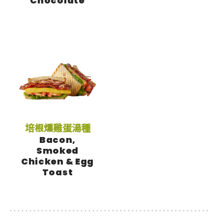
Chocolate
培根燻雞蛋湯種
Bacon,
Smoked
Chicken & Egg
Toast