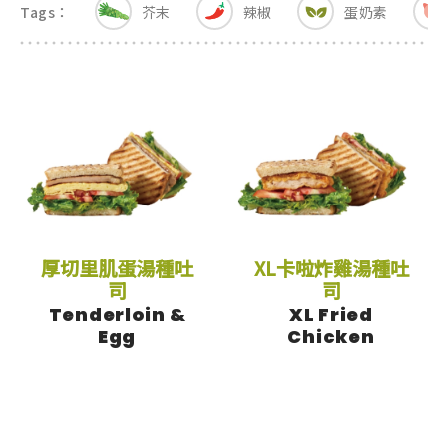
Tags：
芥末
辣椒
蛋奶素
最新消息
NEWS
XL卡啦炸雞湯種吐司
食品保證
CERTIFICATE
加盟夥伴專區
FRANCHISE
厚切里肌蛋湯種吐
XL卡啦炸雞湯種吐
司
司
Tenderloin &
XL Fried
索取加盟計畫
Egg
Chicken
CONTACT US
加入拉亞
肉鬆蛋湯種吐司