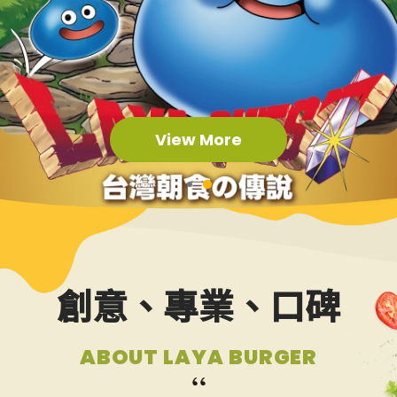
最新消息
NEWS
食品保證
CERTIFICATE
View More
加盟夥伴專區
FRANCHISE
索取加盟計畫
創意、專業、口碑
CONTACT US
ABOUT LAYA BURGER
加入拉亞