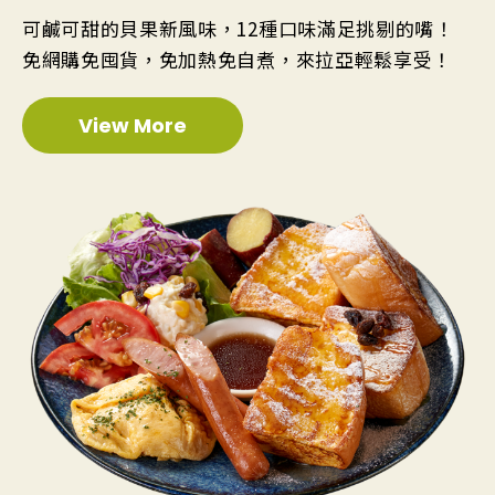
可鹹可甜的貝果新風味，12種口味滿足挑剔的嘴！
免網購免囤貨，免加熱免自煮，來拉亞輕鬆享受！
View More